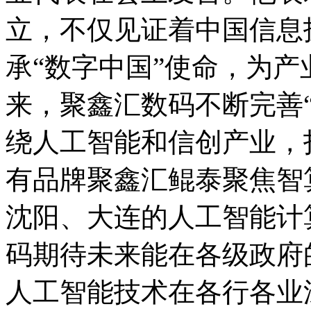
立，不仅见证着中国信息
承“数字中国”使命，
来，聚鑫汇数码不断完善
绕人工智能和信创产业
有品牌聚鑫汇鲲泰聚焦智算
沈阳、大连的人工智
码期待未来能在各级政府的
人工智能技术在各行各业