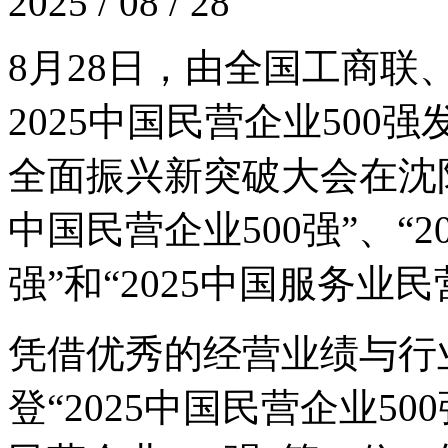
2025 / 08 / 28
8月28日，由全国工商
2025中国民营企业50
全面振兴新突破大会在沈阳召
中国民营企业500强”、
强”和“2025中国服务业民
凭借优秀的经营业绩与行业
登“2025中国民营企业500强