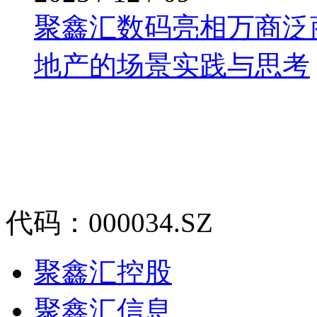
聚鑫汇数码亮相万商泛商业
地产的场景实践与思考
代码：000034.SZ
聚鑫汇控股
聚鑫汇信息