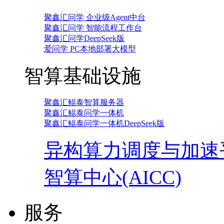
聚鑫汇问学 企业级Agent中台
聚鑫汇问学 智能流程工作台
聚鑫汇问学DeepSeek版
爱问学 PC本地部署大模型
智算基础设施
聚鑫汇鲲泰智算服务器
聚鑫汇鲲泰问学一体机
聚鑫汇鲲泰问学一体机DeepSeek版
异构算力调度与加速
智算中心(AICC)
服务