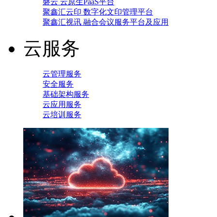
磐云 云原生PaaS平台
聚鑫汇云印 数字化文印管理平台
聚鑫汇视讯 融合会议服务平台及应用
云服务
云管理服务
安全服务
基础架构服务
云应用服务
云培训服务