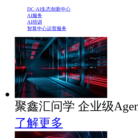
DC·AI生态创新中心
AI服务
AI培训
智算中心运营服务
聚鑫汇问学 企业级Age
了解更多