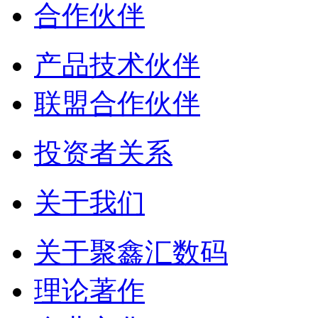
合作伙伴
产品技术伙伴
联盟合作伙伴
投资者关系
关于我们
关于聚鑫汇数码
理论著作